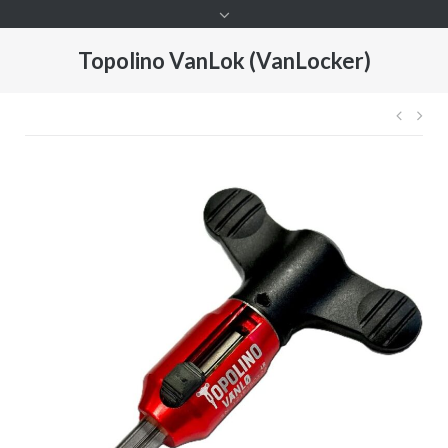
Topolino VanLok (VanLocker)
Nave
de
entr