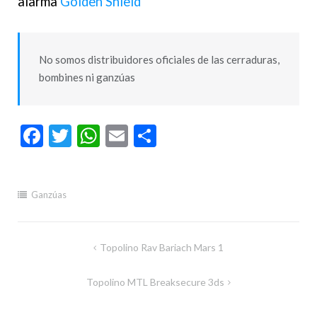
alarma
Golden Shield
No somos distribuidores oficiales de las cerraduras,
bombines ni ganzúas
Facebook
Twitter
WhatsApp
Email
Compartir
Ganzúas
Navegación
Topolino Rav Bariach Mars 1
de
Topolino MTL Breaksecure 3ds
entradas