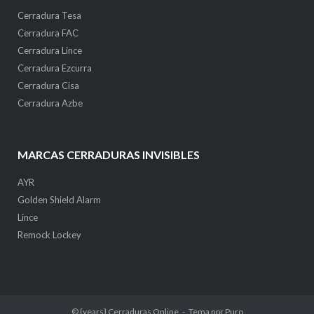
Cerradura Tesa
Cerradura FAC
Cerradura Lince
Cerradura Ezcurra
Cerradura Cisa
Cerradura Azbe
MARCAS CERRADURAS INVISIBLES
AYR
Golden Shield Alarm
Lince
Remock Lockey
© {years}
Cerraduras Online
Tema por
Puro